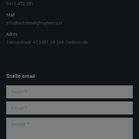
0413 472 285
Mail
info@autobedrijfroyheere.nl
Adres
Eversestraat 47 5491 SR Sint-Oedenrode
Vind ons op:
Snelle email
Naam *
E-mail *
Bericht *